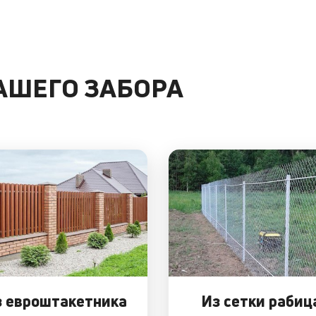
ВАШЕГО ЗАБОРА
 евроштакетника
Из сетки рабиц