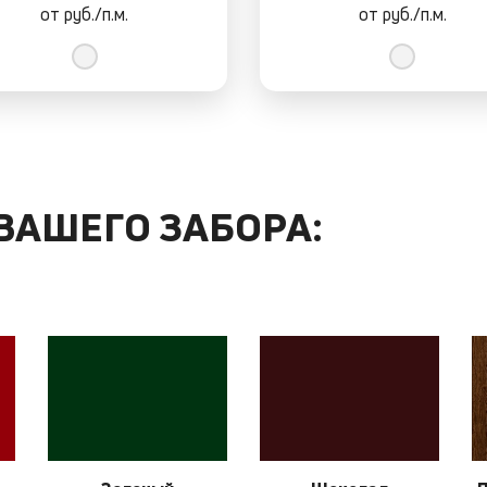
от
руб./п.м.
от
руб./п.м.
 ВАШЕГО ЗАБОРА: