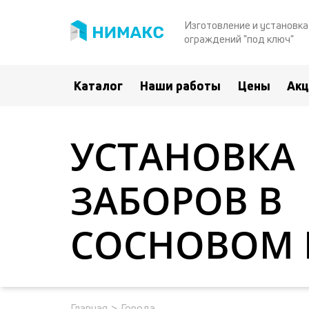
Изготовление и установка
ограждений "под ключ"
Каталог
Наши работы
Цены
Ак
УСТАНОВКА
Д
Д
о
о
ЗАБОРОВ В
СОСНОВОМ 
Главная
>
Города