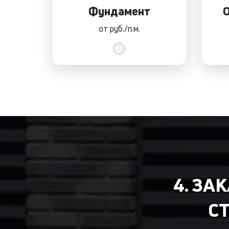
Фундамент
О
от
руб./п.м.
4. ЗА
С