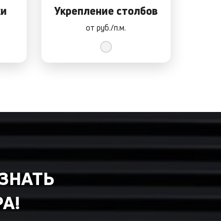
ки
Укрепление столбов
от
руб./п.м.
УЗНАТЬ
А!