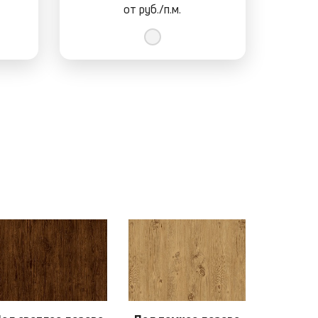
от
руб./п.м.