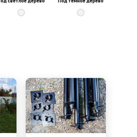
од светлое дерево
Под темное дерево