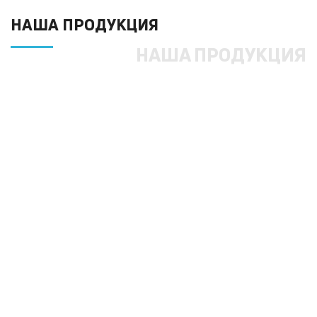
НАША ПРОДУКЦИЯ
НАША ПРОДУКЦИЯ
Заборы из профнастила
Цена: от
руб./п.м.