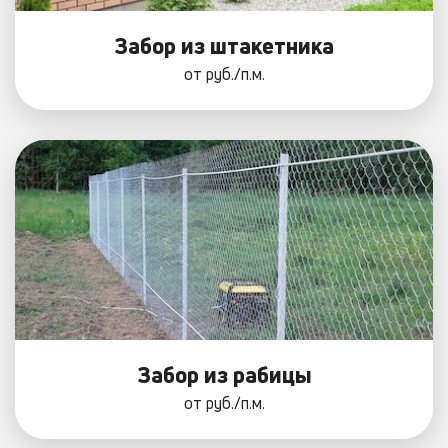
Забор из штакетника
от
руб./п.м.
Забор из рабицы
от
руб./п.м.