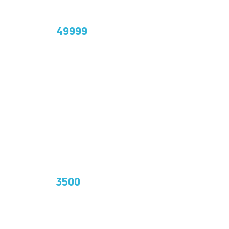
поликарбоната
49999
Цена: от
руб.
ПИКС-панели
3500
Цена: от
руб.