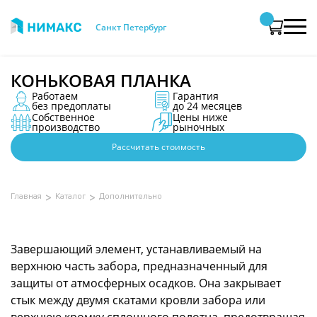
Санкт Петербург
КОНЬКОВАЯ ПЛАНКА
Работаем
Гарантия
без предоплаты
до 24 месяцев
Собственное
Цены ниже
производство
рыночных
Рассчитать стоимость
Даю
Даю
согласие на обработку
согласие на обработку
персональных данных
персональных данных
и подтверждаю
и подтверждаю
ознакомление с
ознакомление с
Политикой обработки
Политикой обработки
персональных данных.
персональных данных.
Главная
>
Каталог
>
Дополнительно
Даю
согласие на обработку
персональных данных
и подтверждаю
ознакомление с
Политикой обработки
Заказать звонок
Заказать звонок
персональных данных.
Завершающий элемент, устанавливаемый на
Заказать звонок
верхнюю часть забора, предназначенный для
защиты от атмосферных осадков. Она закрывает
стык между двумя скатами кровли забора или