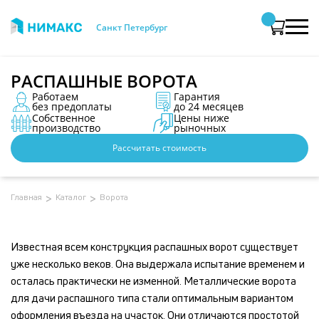
Санкт Петербург
РАСПАШНЫЕ ВОРОТА
Работаем
Гарантия
без предоплаты
до 24 месяцев
Собственное
Цены ниже
производство
рыночных
Рассчитать стоимость
Даю
Даю
согласие на обработку
согласие на обработку
персональных данных
персональных данных
и подтверждаю
и подтверждаю
ознакомление с
ознакомление с
Политикой обработки
Политикой обработки
персональных данных.
персональных данных.
Главная
>
Каталог
>
Ворота
Даю
согласие на обработку
персональных данных
и подтверждаю
ознакомление с
Политикой обработки
Заказать звонок
Заказать звонок
персональных данных.
Известная всем конструкция распашных ворот существует
уже несколько веков. Она выдержала испытание временем и
Заказать звонок
осталась практически не изменной. Металлические ворота
для дачи распашного типа стали оптимальным вариантом
оформления въезда на участок. Они отличаются простотой