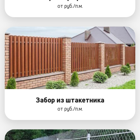
от
руб./п.м.
Забор из штакетника
от
руб./п.м.